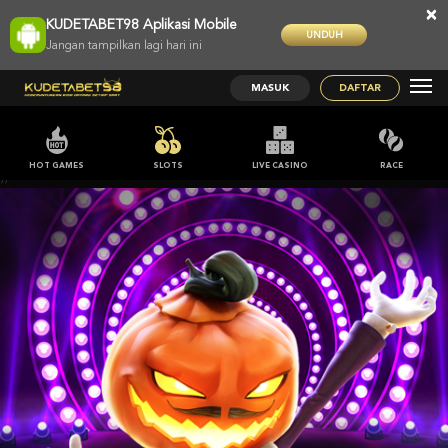
×
KUDETABET98 Aplikasi Mobile
UNDUH
Jangan tampilkan lagi hari ini
MASUK
DAFTAR
HOT GAMES
SLOTS
LIVE CASINO
RACE
;;