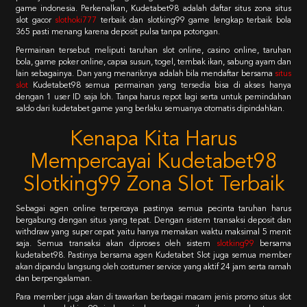
game indonesia. Perkenalkan, Kudetabet98 adalah daftar situs zona situs
slot gacor
slothoki777
terbaik dan slotking99 game lengkap terbaik bola
365 pasti menang karena deposit pulsa tanpa potongan.
Permainan tersebut meliputi taruhan slot online, casino online, taruhan
bola, game poker online, capsa susun, togel, tembak ikan, sabung ayam dan
lain sebagainya. Dan yang menariknya adalah bila mendaftar bersama
situs
slot
Kudetabet98 semua permainan yang tersedia bisa di akses hanya
dengan 1 user ID saja loh. Tanpa harus repot lagi serta untuk pemindahan
saldo dari kudetabet game yang berlaku semuanya otomatis dipindahkan.
Kenapa Kita Harus
Mempercayai Kudetabet98
Slotking99 Zona Slot Terbaik
Sebagai agen online terpercaya pastinya semua pecinta taruhan harus
bergabung dengan situs yang tepat. Dengan sistem transaksi deposit dan
withdraw yang super cepat yaitu hanya memakan waktu maksimal 5 menit
saja. Semua transaksi akan diproses oleh sistem
slotking99
bersama
kudetabet98. Pastinya bersama agen Kudetabet Slot juga semua member
akan dipandu langsung oleh costumer service yang aktif 24 jam serta ramah
dan berpengalaman.
Para member juga akan di tawarkan berbagai macam jenis promo situs slot