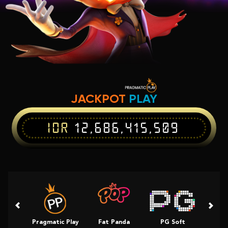
JACKPOT
PLAY
IDR
12,686,415,509
Pragmatic Play
Fat Panda
PG Soft
Slot