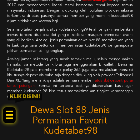
Secara resmi, kudetabet98 sudah melayani
daftar situs game
sejak tahun
2017 dan mendapatkan lisensi resmi beroperasi resmi kepada semua
masyarakat indonesia. Dengan didukung oleh puluhan provider raksasa
terkemuka di atas, pastinya semua member yang memilih kudetabet98
dijamin tidak akan kecewa lagi.
Selama 5 tahun berjalan, situs kudeta slotking99 telah banyak memberikan
inovasi terbaru situs bola slot yang di sediakan maupun promo dan event
yang di berikan. Apalagi jenis permainan dewa slot 88 memberikan yang
terbaik bagi para bettor dan member setia Kudetabet98 denganupdate
pilihan permainan paling lengkap.
Apalagi jaman sekarang yang sudah semakin maju, selain menggunakan
transaksi via metode bank bisa juga menggunakan E wallet . Bersama
Kudetabet98 para member mix parlay 365 juga bisa melakukan transaksi
khususnya deposit via pulsa saja dengan didukung oleh provider Telkomsel
Dan XL. Yang menariknya adalah semua member
situs slot deposit pulsa
tanpa potongan
.
Semua ini tersedia pastinya dikarenakan basis agar
member kudetabet 98 bisa terus memaksimalkan tingkat kemenangan
KLIK DISINI!
nya.
Dewa Slot 88 Jenis
Permainan Favorit
Kudetabet98