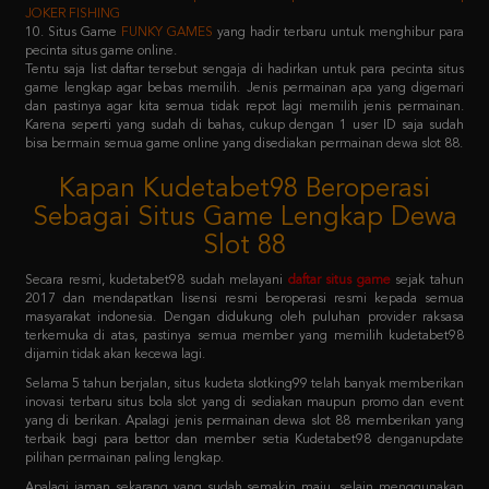
10. Situs Game
FUNKY GAMES
yang hadir terbaru untuk menghibur para
pecinta situs game online.
Tentu saja list daftar tersebut sengaja di hadirkan untuk para pecinta situs
game lengkap agar bebas memilih. Jenis permainan apa yang digemari
dan pastinya agar kita semua tidak repot lagi memilih jenis permainan.
Karena seperti yang sudah di bahas, cukup dengan 1 user ID saja sudah
bisa bermain semua game online yang disediakan permainan dewa slot 88.
Kapan Kudetabet98 Beroperasi
Sebagai Situs Game Lengkap Dewa
Slot 88
Secara resmi, kudetabet98 sudah melayani
daftar situs game
sejak tahun
2017 dan mendapatkan lisensi resmi beroperasi resmi kepada semua
masyarakat indonesia. Dengan didukung oleh puluhan provider raksasa
terkemuka di atas, pastinya semua member yang memilih kudetabet98
dijamin tidak akan kecewa lagi.
Selama 5 tahun berjalan, situs kudeta slotking99 telah banyak memberikan
inovasi terbaru situs bola slot yang di sediakan maupun promo dan event
yang di berikan. Apalagi jenis permainan dewa slot 88 memberikan yang
terbaik bagi para bettor dan member setia Kudetabet98 denganupdate
pilihan permainan paling lengkap.
Apalagi jaman sekarang yang sudah semakin maju, selain menggunakan
transaksi via metode bank bisa juga menggunakan E wallet . Bersama