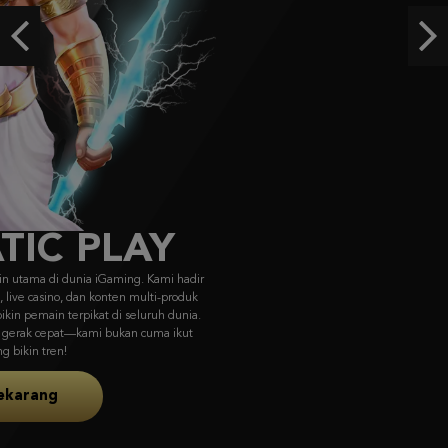
Gates of Gatot Kaca Super
Scatter
Previous
Ne
m****9
IDR
1,047,600.00
Gates of Olympus Super Scatter
m****2
IDR
1,020,720.00
FAT PANDA
Fat Panda adalah slot brand dari Pragmatic Play yang bold dan penuh impact!
Dirancang buat nyita perhatian dan kasih gameplay seru yang nggak
ketebak. Dengan energi yang meledak-ledak, visual yang kece, dan potensi
menang besar—Fat Panda bukan cuma hiburan, tapi pembawa hoki sejati!
Coba Sekarang