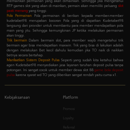
RTP games slot yang akan di mainkan, pemain akan memiliki peluang
slot
pasti menang
yang tinggi.
Pola Permainan
Pola permainan di berikan kepada member-member
kudetabet98 merupakan bocoran Pola yang di dapatkan Kudetabet98
langsung dari provider untuk membantu para member mendapatkan pola
main yang jitu. Sehingga kemungkinan JP ketika melakukan permainan
akan tinggi.
Trik bermain
Dalam bermain slot, para member wajib mengetahui trik
bermain agar bisa mendapatkan maxwin. Trik yang bisa di lakukan adalah
dengan melakukan Bet kecil dahulu kemudian jika TO naik di naikkan
betnya secara bertahap.
Manfaatkan Sistem Deposit Pulsa
Seperti yang sudah kita ketahui bahwa
agen Kudetabet98 menyediakan jasa layanan taruhan deposit pulsa tanpa
potongan. Ini sangat cocok untuk member dewa slot 88
game bola deposit
pulsa
karena syarat wd TO yang diberikan sangat rendah yaitu cuma x1.
Kebijaksanaan
Platform
Promosi
Loyalty
Referral