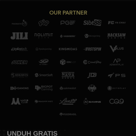
OUR PARTNER
UNDUH GRATIS
KUDETABET98