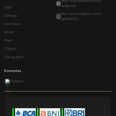
https://www.facebook.com/ku
detabet98/
Togel
https://www.instagram.com/k
Olahraga
udetabet98_/
Crash Game
Arcade
Poker
E-Sports
Sabung Ayam
Komunitas
Telegram