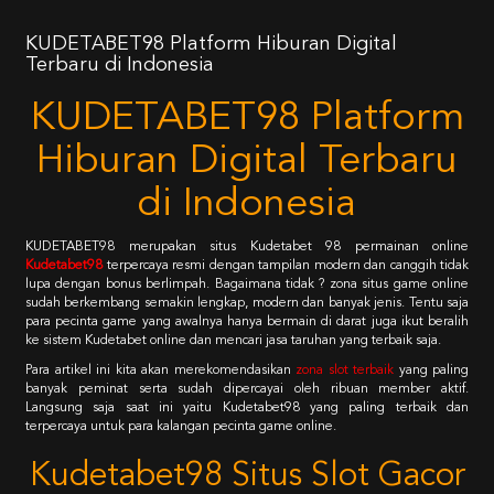
KUDETABET98 Platform Hiburan Digital
Terbaru di Indonesia
KUDETABET98 Platform
Hiburan Digital Terbaru
di Indonesia
KUDETABET98 merupakan situs Kudetabet 98 permainan online
Kudetabet98
terpercaya resmi dengan tampilan modern dan canggih tidak
lupa dengan bonus berlimpah. Bagaimana tidak ? zona situs game online
sudah berkembang semakin lengkap, modern dan banyak jenis. Tentu saja
para pecinta game yang awalnya hanya bermain di darat juga ikut beralih
ke sistem Kudetabet online dan mencari jasa taruhan yang terbaik saja.
Para artikel ini kita akan merekomendasikan
zona slot terbaik
yang paling
banyak peminat serta sudah dipercayai oleh ribuan member aktif.
Langsung saja saat ini yaitu Kudetabet98 yang paling terbaik dan
terpercaya untuk para kalangan pecinta game online.
Kudetabet98 Situs Slot Gacor