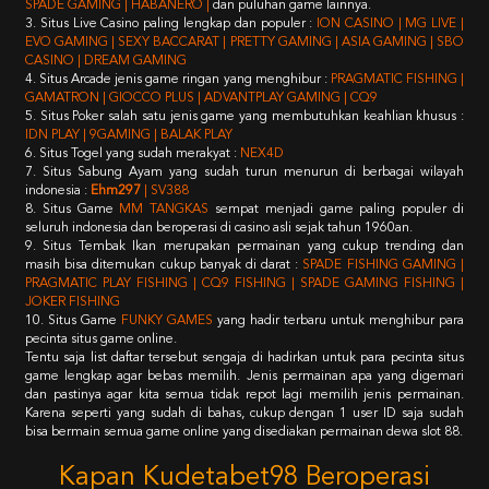
SPADE GAMING | HABANERO |
dan puluhan game lainnya.
3. Situs Live Casino paling lengkap dan populer :
ION CASINO | MG LIVE |
EVO GAMING | SEXY BACCARAT | PRETTY GAMING | ASIA GAMING | SBO
CASINO | DREAM GAMING
4. Situs Arcade jenis game ringan yang menghibur :
PRAGMATIC FISHING |
GAMATRON | GIOCCO PLUS | ADVANTPLAY GAMING | CQ9
5. Situs Poker salah satu jenis game yang membutuhkan keahlian khusus :
IDN PLAY | 9GAMING | BALAK PLAY
6. Situs Togel yang sudah merakyat :
NEX4D
7. Situs Sabung Ayam yang sudah turun menurun di berbagai wilayah
indonesia :
Ehm297
| SV388
8. Situs Game
MM TANGKAS
sempat menjadi game paling populer di
seluruh indonesia dan beroperasi di casino asli sejak tahun 1960an.
9. Situs Tembak Ikan merupakan permainan yang cukup trending dan
masih bisa ditemukan cukup banyak di darat :
SPADE FISHING GAMING |
PRAGMATIC PLAY FISHING | CQ9 FISHING | SPADE GAMING FISHING |
JOKER FISHING
10. Situs Game
FUNKY GAMES
yang hadir terbaru untuk menghibur para
pecinta situs game online.
Tentu saja list daftar tersebut sengaja di hadirkan untuk para pecinta situs
game lengkap agar bebas memilih. Jenis permainan apa yang digemari
dan pastinya agar kita semua tidak repot lagi memilih jenis permainan.
Karena seperti yang sudah di bahas, cukup dengan 1 user ID saja sudah
bisa bermain semua game online yang disediakan permainan dewa slot 88.
Kapan Kudetabet98 Beroperasi