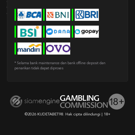
* Selama bank maintenance dan bank offline deposit dan
penarikan tidak dapat diproses
©2026 KUDETABET98. Hak cipta dilindungi | 18+