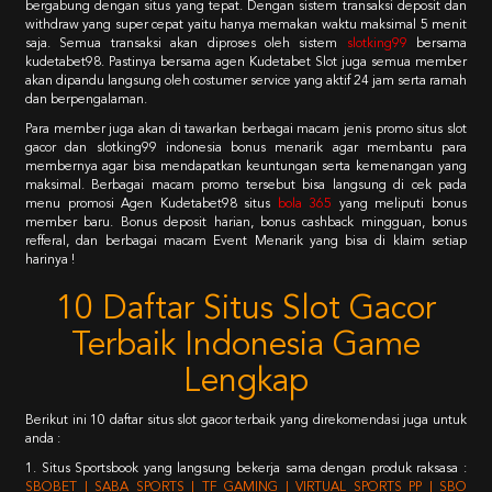
bergabung dengan situs yang tepat. Dengan sistem transaksi deposit dan
withdraw yang super cepat yaitu hanya memakan waktu maksimal 5 menit
saja. Semua transaksi akan diproses oleh sistem
slotking99
bersama
kudetabet98. Pastinya bersama agen Kudetabet Slot juga semua member
akan dipandu langsung oleh costumer service yang aktif 24 jam serta ramah
dan berpengalaman.
Para member juga akan di tawarkan berbagai macam jenis promo situs slot
gacor dan slotking99 indonesia bonus menarik agar membantu para
membernya agar bisa mendapatkan keuntungan serta kemenangan yang
maksimal. Berbagai macam promo tersebut bisa langsung di cek pada
menu promosi Agen Kudetabet98 situs
bola 365
yang meliputi bonus
member baru. Bonus deposit harian, bonus cashback mingguan, bonus
refferal, dan berbagai macam Event Menarik yang bisa di klaim setiap
harinya !
10 Daftar Situs Slot Gacor
Terbaik Indonesia Game
Lengkap
Berikut ini 10 daftar situs slot gacor terbaik yang direkomendasi juga untuk
anda :
1. Situs Sportsbook yang langsung bekerja sama dengan produk raksasa :
SBOBET | SABA SPORTS | TF GAMING | VIRTUAL SPORTS PP | SBO