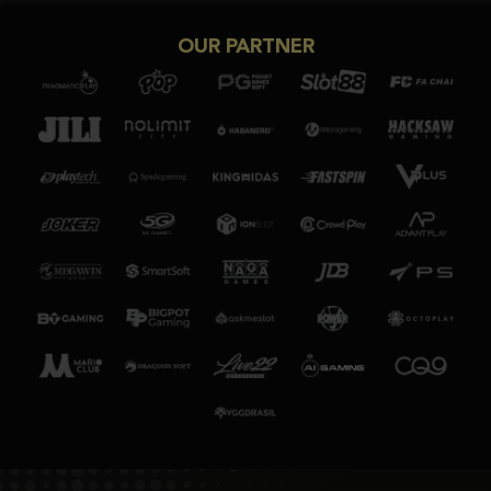
OUR PARTNER