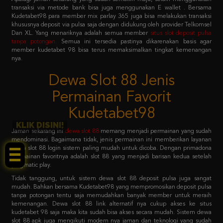
Kudetabet98 para member mix parlay 365 juga bisa melakukan transaksi
khususnya deposit via pulsa saja dengan didukung oleh provider Telkomsel
Dan XL. Yang menariknya adalah semua member
situs slot deposit pulsa
tanpa potongan
.
Semua ini tersedia pastinya dikarenakan basis agar
member kudetabet 98 bisa terus memaksimalkan tingkat kemenangan
nya.
Dewa Slot 88 Jenis
Permainan Favorit
Kudetabet98
Jaman sekarang ini
dewa slot 88
memang menjadi permainan yang sudah
KLIK DISINI!
mendominasi. Bagaimana tidak, jenis permainan ini memberikan layanan
dewa slot 88 login sistem paling mudah untuk dicoba. Dengan primadona
permainan favoritnya adalah slot 88 yang menjadi barisan kedua setelah
pragmatic play.
Tidak tanggung, untuk sistem dewa slot 88 deposit pulsa juga sangat
mudah. Bahkan bersama Kudetabet98 yang mempromosikan deposit pulsa
tanpa potongan tentu saja memudahkan banyak member untuk meraih
kemenangan. Dewa slot 88 link alternatif nya cukup akses ke situs
kudetabet 98 saja maka kita sudah bisa akses secara mudah. Sistem dewa
slot 88 apk juga mengikuti modern nya jaman dan teknologi yang sudah
berkembang pesat