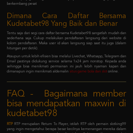
Dimana Cara Daftar Bersama
Kudetabet98 Yang Baik dan Benar
Tentu saja dari segi cara daftar bersama Kudetabet98 sangatlah mudah dan
sederhana saja. Cukup melakukan pendaftaran langsung dari website di
kolom pendaftaran. Maka user id akan langsung siap saat itu juga (dalam
hitungan per detik).
Ataupun untuk lebih efisien bisa melalui Livechat, Whatsapp, Telegram dan
Email pastinya didukung service selama 1x24 jam nonstop. Kepada anda
sehingga bisa menikmati permainan ini jauh lebih nyaman kapan dan
dimanapun ingin menikmati aldernalin
situs game bola dan slot
online.
FAQ - Bagaimana member
bisa mendapatkan maxwin di
kudetabet98
RTP
RTP merupakan Return To Player, istilah RTP oleh pemain slotking99
yang ingin mengetahui berapa besar kecilnya kemenangan mereka dalam
memainkan permainan yang akan dimainkan. Sehingga jika mengetahui