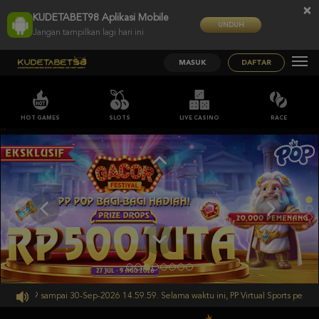
×
KUDETABET98 Aplikasi Mobile
UNDUH
Jangan tampilkan lagi hari ini
MASUK
DAFTAR
HOT GAMES
SLOTS
LIVE CASINO
RACE
;;
4.59.59 sampai 30-Sep-2026 14.59.59. Selama waktu ini, PP Virtual Sports permain