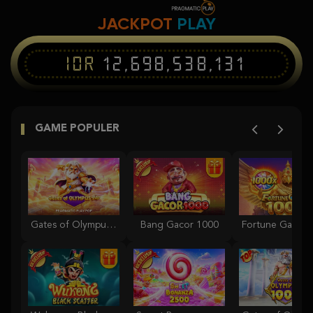
JACKPOT
PLAY
IDR
12,698,538,131
GAME POPULER
Gates of Olympus POP
Bang Gacor 1000