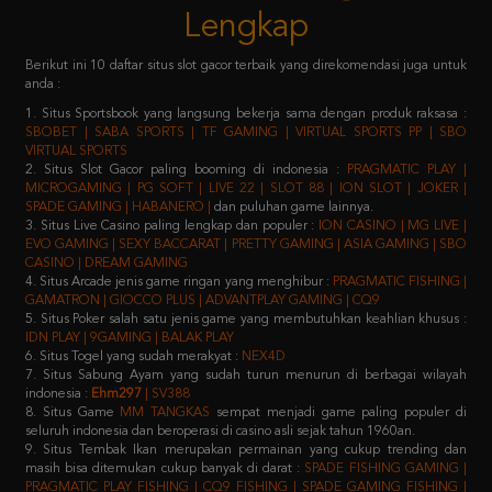
Lengkap
Berikut ini 10 daftar situs slot gacor terbaik yang direkomendasi juga untuk
anda :
1. Situs Sportsbook yang langsung bekerja sama dengan produk raksasa :
SBOBET | SABA SPORTS | TF GAMING | VIRTUAL SPORTS PP | SBO
VIRTUAL SPORTS
2. Situs Slot Gacor paling booming di indonesia :
PRAGMATIC PLAY |
MICROGAMING | PG SOFT | LIVE 22 | SLOT 88 | ION SLOT | JOKER |
SPADE GAMING | HABANERO |
dan puluhan game lainnya.
3. Situs Live Casino paling lengkap dan populer :
ION CASINO | MG LIVE |
EVO GAMING | SEXY BACCARAT | PRETTY GAMING | ASIA GAMING | SBO
CASINO | DREAM GAMING
4. Situs Arcade jenis game ringan yang menghibur :
PRAGMATIC FISHING |
GAMATRON | GIOCCO PLUS | ADVANTPLAY GAMING | CQ9
5. Situs Poker salah satu jenis game yang membutuhkan keahlian khusus :
IDN PLAY | 9GAMING | BALAK PLAY
6. Situs Togel yang sudah merakyat :
NEX4D
7. Situs Sabung Ayam yang sudah turun menurun di berbagai wilayah
indonesia :
Ehm297
| SV388
8. Situs Game
MM TANGKAS
sempat menjadi game paling populer di
seluruh indonesia dan beroperasi di casino asli sejak tahun 1960an.
9. Situs Tembak Ikan merupakan permainan yang cukup trending dan
masih bisa ditemukan cukup banyak di darat :
SPADE FISHING GAMING |
PRAGMATIC PLAY FISHING | CQ9 FISHING | SPADE GAMING FISHING |
JOKER FISHING