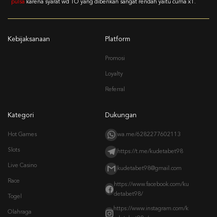
pulsa
karena syarat wd TO yang diberikan sangat rendah yaitu cuma x1.
Kebijaksanaan
Platform
Promosi
Loyalty
Referral
Kategori
Dukungan
Hot Games
wa.me/6282277602113
Slots
https://t.me/kudetabet98
Live Casino
kudetabet98@gmail.com
Race
https://www.facebook.com/ku
detabet98/
Togel
https://www.instagram.com/k
Olahraga