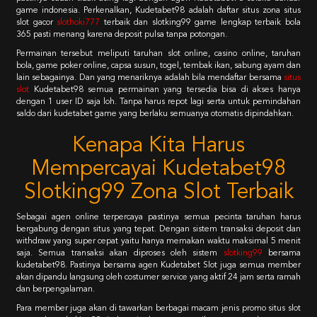
game indonesia. Perkenalkan, Kudetabet98 adalah daftar situs zona situs
slot gacor
slothoki777
terbaik dan slotking99 game lengkap terbaik bola
365 pasti menang karena deposit pulsa tanpa potongan.
Permainan tersebut meliputi taruhan slot online, casino online, taruhan
bola, game poker online, capsa susun, togel, tembak ikan, sabung ayam dan
lain sebagainya. Dan yang menariknya adalah bila mendaftar bersama
situs
slot
Kudetabet98 semua permainan yang tersedia bisa di akses hanya
dengan 1 user ID saja loh. Tanpa harus repot lagi serta untuk pemindahan
saldo dari kudetabet game yang berlaku semuanya otomatis dipindahkan.
Kenapa Kita Harus
Mempercayai Kudetabet98
Slotking99 Zona Slot Terbaik
Sebagai agen online terpercaya pastinya semua pecinta taruhan harus
bergabung dengan situs yang tepat. Dengan sistem transaksi deposit dan
withdraw yang super cepat yaitu hanya memakan waktu maksimal 5 menit
saja. Semua transaksi akan diproses oleh sistem
slotking99
bersama
kudetabet98. Pastinya bersama agen Kudetabet Slot juga semua member
akan dipandu langsung oleh costumer service yang aktif 24 jam serta ramah
dan berpengalaman.
Para member juga akan di tawarkan berbagai macam jenis promo situs slot