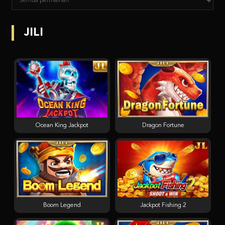
JILI
Ocean King Jackpot
Dragon Fortune
Boom Legend
Jackpot Fishing 2