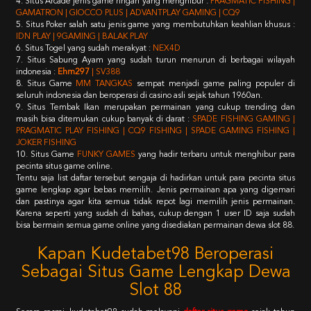
4. Situs Arcade jenis game ringan yang menghibur :
PRAGMATIC FISHING |
GAMATRON | GIOCCO PLUS | ADVANTPLAY GAMING | CQ9
5. Situs Poker salah satu jenis game yang membutuhkan keahlian khusus :
IDN PLAY | 9GAMING | BALAK PLAY
6. Situs Togel yang sudah merakyat :
NEX4D
7. Situs Sabung Ayam yang sudah turun menurun di berbagai wilayah
indonesia :
Ehm297
| SV388
8. Situs Game
MM TANGKAS
sempat menjadi game paling populer di
seluruh indonesia dan beroperasi di casino asli sejak tahun 1960an.
9. Situs Tembak Ikan merupakan permainan yang cukup trending dan
masih bisa ditemukan cukup banyak di darat :
SPADE FISHING GAMING |
PRAGMATIC PLAY FISHING | CQ9 FISHING | SPADE GAMING FISHING |
JOKER FISHING
10. Situs Game
FUNKY GAMES
yang hadir terbaru untuk menghibur para
pecinta situs game online.
Tentu saja list daftar tersebut sengaja di hadirkan untuk para pecinta situs
game lengkap agar bebas memilih. Jenis permainan apa yang digemari
dan pastinya agar kita semua tidak repot lagi memilih jenis permainan.
Karena seperti yang sudah di bahas, cukup dengan 1 user ID saja sudah
bisa bermain semua game online yang disediakan permainan dewa slot 88.
Kapan Kudetabet98 Beroperasi
Sebagai Situs Game Lengkap Dewa
Slot 88