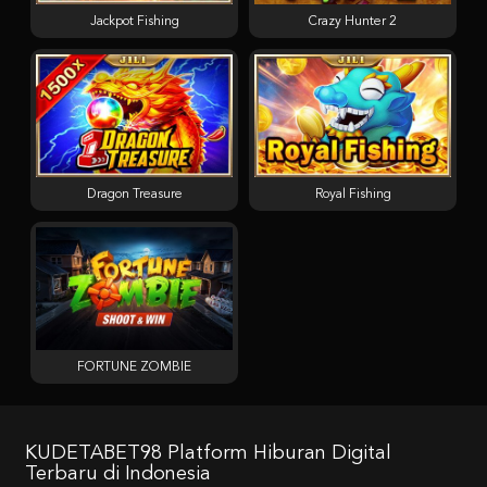
Jackpot Fishing
Crazy Hunter 2
Dragon Treasure
Royal Fishing
FORTUNE ZOMBIE
KUDETABET98 Platform Hiburan Digital
Terbaru di Indonesia