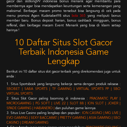
gacor dan slotking99 indonesia bonus menarik agar membantu para
membernya agar bisa mendapatkan keuntungan serta kemenangan yang
maksimal. Berbagai macam promo tersebut bisa langsung di cek pada
menu promosi Agen Kudetabet98 situs
bola 365
yang meliputi bonus
member baru. Bonus deposit harian, bonus cashback mingguan, bonus
refferal, dan berbagai macam Event Menarik yang bisa di klaim setiap
harinya !
10 Daftar Situs Slot Gacor
Terbaik Indonesia Game
Lengkap
Berikut ini 10 daftar situs slot gacor terbaik yang direkomendasi juga untuk
anda :
1. Situs Sportsbook yang langsung bekerja sama dengan produk raksasa :
SBOBET | SABA SPORTS | TF GAMING | VIRTUAL SPORTS PP | SBO
VIRTUAL SPORTS
2. Situs Slot Gacor paling booming di indonesia :
PRAGMATIC PLAY |
MICROGAMING | PG SOFT | LIVE 22 | SLOT 88 | ION SLOT | JOKER |
SPADE GAMING | HABANERO |
dan puluhan game lainnya.
3. Situs Live Casino paling lengkap dan populer :
ION CASINO | MG LIVE |
EVO GAMING | SEXY BACCARAT | PRETTY GAMING | ASIA GAMING | SBO
CASINO | DREAM GAMING