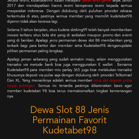
Secara resmi, kudetabet98 sudah melayani
daftar situs game
sejak tahun
2017 dan mendapatkan lisensi resmi beroperasi resmi kepada semua
masyarakat indonesia. Dengan didukung oleh puluhan provider raksasa
terkemuka di atas, pastinya semua member yang memilih kudetabet98
dijamin tidak akan kecewa lagi.
Selama 5 tahun berjalan, situs kudeta slotking99 telah banyak memberikan
inovasi terbaru situs bola slot yang di sediakan maupun promo dan event
yang di berikan. Apalagi jenis permainan dewa slot 88 memberikan yang
terbaik bagi para bettor dan member setia Kudetabet98 denganupdate
pilihan permainan paling lengkap.
Apalagi jaman sekarang yang sudah semakin maju, selain menggunakan
transaksi via metode bank bisa juga menggunakan E wallet . Bersama
Kudetabet98 para member mix parlay 365 juga bisa melakukan transaksi
khususnya deposit via pulsa saja dengan didukung oleh provider Telkomsel
Dan XL. Yang menariknya adalah semua member
situs slot deposit pulsa
tanpa potongan
.
Semua ini tersedia pastinya dikarenakan basis agar
member kudetabet 98 bisa terus memaksimalkan tingkat kemenangan
nya.
Dewa Slot 88 Jenis
Permainan Favorit
Kudetabet98