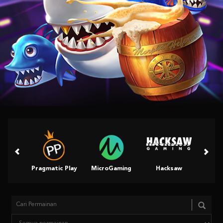
Pragmatic Play
MicroGaming
Hacksaw
King