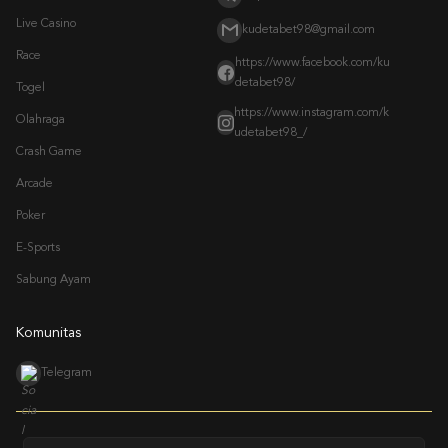
Live Casino
kudetabet98@gmail.com
Race
https://www.facebook.com/ku
detabet98/
Togel
https://www.instagram.com/k
Olahraga
udetabet98_/
Crash Game
Arcade
Poker
E-Sports
Sabung Ayam
Komunitas
Telegram