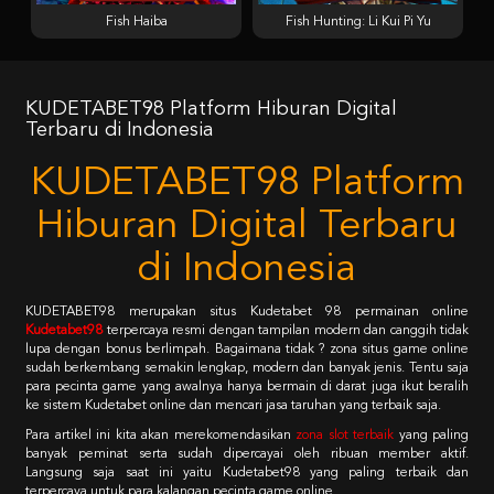
Fish Haiba
Fish Hunting: Li Kui Pi Yu
KUDETABET98 Platform Hiburan Digital
Terbaru di Indonesia
KUDETABET98 Platform
Hiburan Digital Terbaru
di Indonesia
KUDETABET98 merupakan situs Kudetabet 98 permainan online
Kudetabet98
terpercaya resmi dengan tampilan modern dan canggih tidak
lupa dengan bonus berlimpah. Bagaimana tidak ? zona situs game online
sudah berkembang semakin lengkap, modern dan banyak jenis. Tentu saja
para pecinta game yang awalnya hanya bermain di darat juga ikut beralih
ke sistem Kudetabet online dan mencari jasa taruhan yang terbaik saja.
Para artikel ini kita akan merekomendasikan
zona slot terbaik
yang paling
banyak peminat serta sudah dipercayai oleh ribuan member aktif.
Langsung saja saat ini yaitu Kudetabet98 yang paling terbaik dan
terpercaya untuk para kalangan pecinta game online.