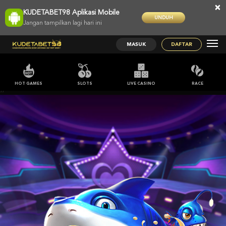
×
KUDETABET98 Aplikasi Mobile
UNDUH
Jangan tampilkan lagi hari ini
MASUK
DAFTAR
HOT GAMES
SLOTS
LIVE CASINO
RACE
;;