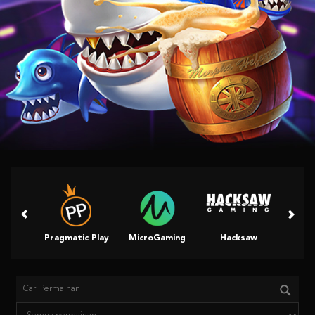
Pragmatic Play
MicroGaming
Hacksaw
King