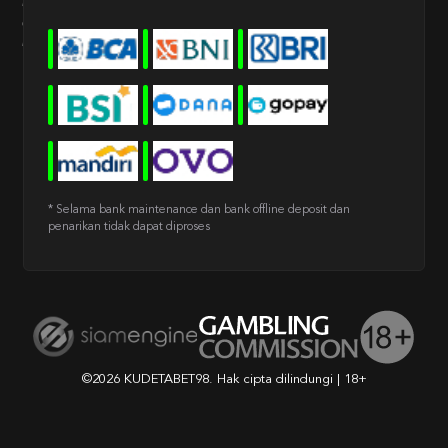
* Selama bank maintenance dan bank offline deposit dan
penarikan tidak dapat diproses
©2026 KUDETABET98. Hak cipta dilindungi | 18+