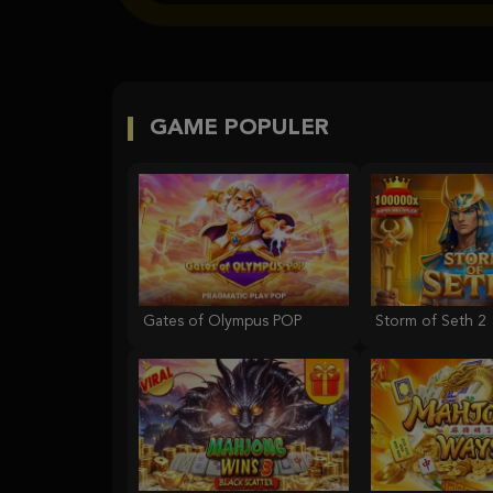
GAME POPULER
Gates of Olympus POP
Storm of Seth 2